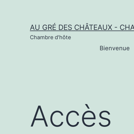
Is
Aller
au
gambling
contenu
AU GRÉ DES CHÂTEAUX - CH
online
Chambre d'hôte
legal
Bienvenue
in
Perth
Slots
Magic
Casino
Accès
Réclamez
Votre
Bonus