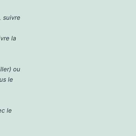
, suivre
vre la
ller) ou
us le
c le