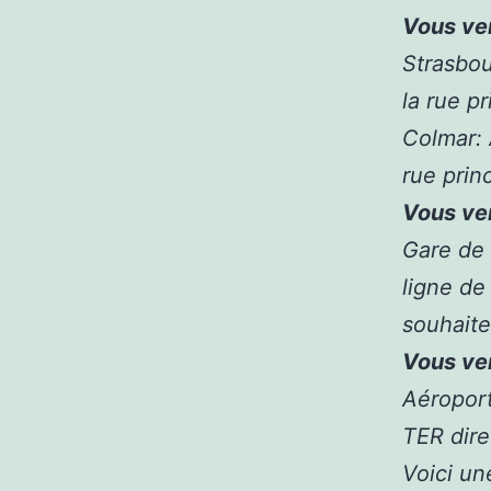
with
Vous ve
icons
Strasbou
of
la rue p
cherries,
Colmar: 
cows,
rue prin
lemons,
Vous ve
helicopters,
Gare de 
sevens,
ligne de
and
souhait
bars
Vous ve
are
Aéropor
looking
TER dir
also
Voici un