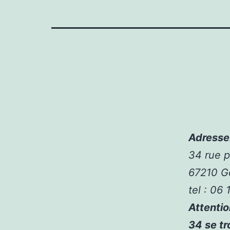
Maintenant
Sans
Dépôt
Fr
:
It
has
not
a
Adresse
Wild
34 rue p
Symbol,
67210 Go
but
tel : 06
the
Attentio
symbols
34 se tr