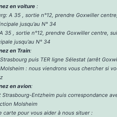
nez en voiture
:
rg: A 35 , sortie n°12, prendre Goxwiller centre
rincipale jusqu’au N° 34
A 35 , sortie n°12, prendre Goxwiller centre, sui
cipale jusqu’au N° 34
nez en Train
:
Strasbourg puis TER ligne Sélestat (arrêt Goxwi
 Molsheim : nous viendrons vous chercher si vo
ez
nez en avion
:
t Strasbourg-Entzheim puis correspondance ave
ection Molsheim
e carte pour vous aider à nous situer :