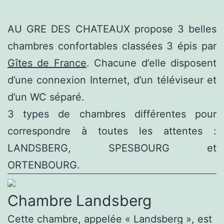
I
AU GRE DES CHATEAUX propose 3 belles
have
chambres confortables classées 3 épis par
a
Gîtes de France
. Chacune d’elle disposent
new
d’une connexion Internet, d’un téléviseur et
helper
d’un WC séparé.
for
3 types de chambres différentes pour
the
correspondre à toutes les attentes :
future.
LANDSBERG, SPESBOURG et
Mr
ORTENBOURG.
Bet
Casino
Chambre Landsberg
115
Cette chambre, appelée « Landsberg », est
Free