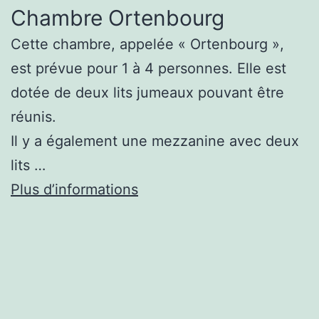
Chambre Ortenbourg
the
idea.
Cette chambre, appelée « Ortenbourg »,
Mise
est prévue pour 1 à 4 personnes. Elle est
Maximum
dotée de deux lits jumeaux pouvant être
Roulette
réunis.
2026
Il y a également une mezzanine avec deux
Les
lits …
Limites
Plus d’informations
Des
Tables
Expliquées
:
Barcelona
is