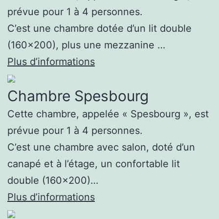
prévue pour 1 à 4 personnes.
Spins
C’est une chambre dotée d’un lit double
Sans
(160×200), plus une mezzanine …
Dépôt
Plus d’informations
Bonus
Instantané
Chambre Spesbourg
Fr
-
Cette chambre, appelée « Spesbourg », est
Others,
prévue pour 1 à 4 personnes.
particularly
C’est une chambre avec salon, doté d’un
Churchill
canapé et à l’étage, un confortable lit
Downs,
double (160×200)…
adamantly
Plus d’informations
opposed