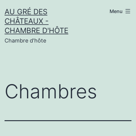
Online
Aller
AU GRÉ DES
Menu
au
cryptocurrency
CHÂTEAUX -
contenu
casino
CHAMBRE D'HÔTE
platforms
Chambre d'hôte
Flash
Casino
Bonus
Chambres
D'Inscription
Free
Spins
Fr
:
I
think