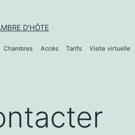
AMBRE D'HÔTE
Chambres
Accès
Tarifs
Visite virtuelle
ntacter