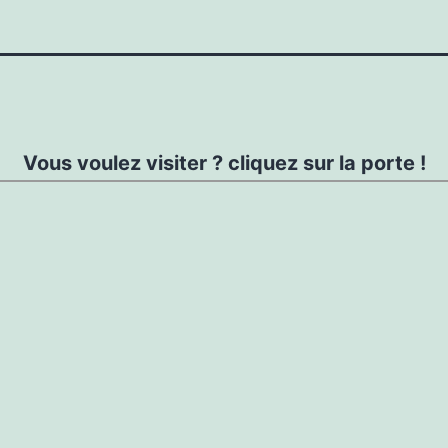
Vous voulez visiter ? cliquez sur la porte !