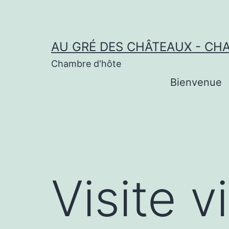
Hi
Aller
au
lo
contenu
AU GRÉ DES CHÂTEAUX - CH
poker
Chambre d'hôte
tips
Bienvenue
Space
Win
Casino
Code
Secret
Visite v
Bonus
2026
Fr
: