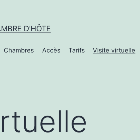
AMBRE D'HÔTE
Chambres
Accès
Tarifs
Visite virtuelle
irtuelle